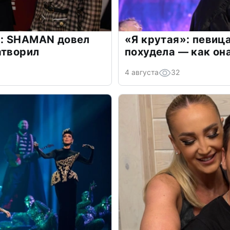
: SHAMAN довел
«Я крутая»: певиц
атворил
похудела — как он
4 августа
32