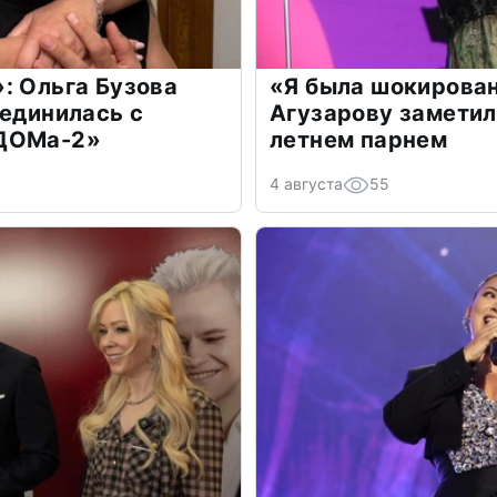
: Ольга Бузова
«Я была шокирова
оединилась с
Агузарову заметил
«ДОМа-2»
летнем парнем
4 августа
55