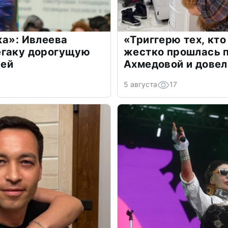
жа»: Ивлеева
«Триггерю тех, кто
егаку дорогущую
жестко прошлась п
лей
Ахмедовой и довел
5 августа
17