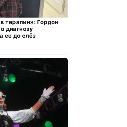
 в терапии»: Гордон
о диагнозу
а ее до слёз