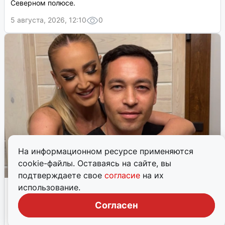
Северном полюсе.
5 августа, 2026, 12:10
0
На информационном ресурсе применяются
cookie-файлы. Оставаясь на сайте, вы
подтверждаете свое
согласие
на их
Бузова и Каримов: слухи о романе
использование.
Певица опубликовала фото с уфимцем, вызвав волну
Согласен
обсуждений.