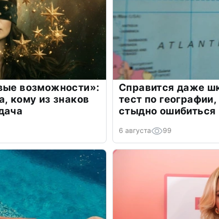
овые возможности»:
Справится даже шк
а, кому из знаков
тест по географии,
дача
стыдно ошибиться
6 августа
99