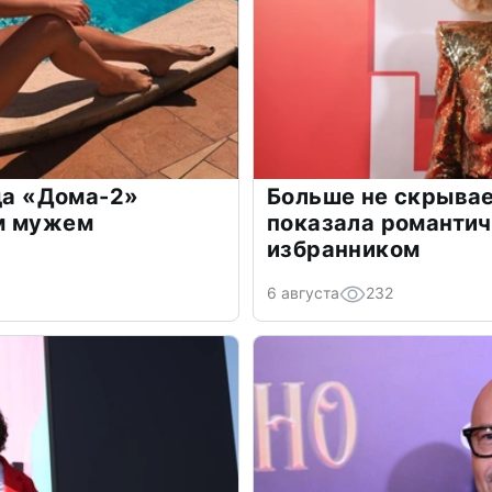
зда «Дома-2»
Больше не скрывае
м мужем
показала романти
избранником
6 августа
232