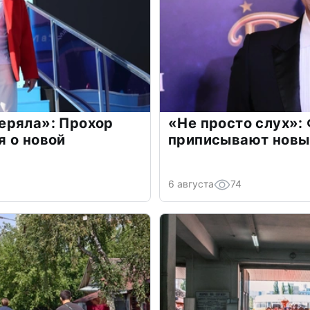
еряла»: Прохор
«Не просто слух»:
 о новой
приписывают новы
6 августа
74