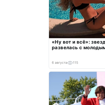
«Ну вот и всё»: зве
развелась с молоды
6 августа
115