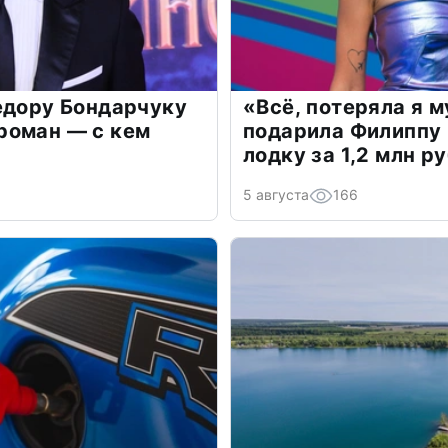
едору Бондарчуку
«Всё, потеряла я 
роман — с кем
подарила Филиппу
лодку за 1,2 млн р
5 августа
166