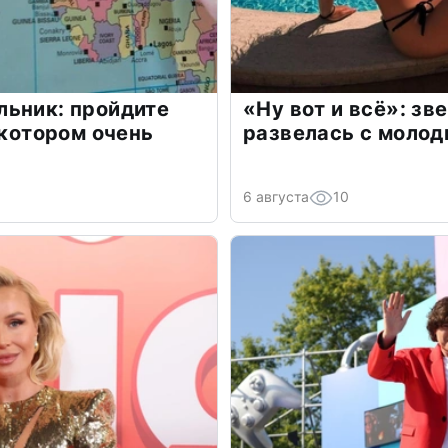
льник: пройдите
«Ну вот и всё»: з
 котором очень
развелась с моло
6 августа
10