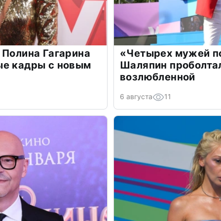
 Полина Гагарина
«Четырех мужей п
ые кадры с новым
Шаляпин проболтал
возлюбленной
6 августа
11