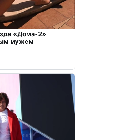
везда «Дома-2»
дым мужем