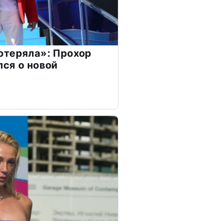
отеряла»: Прохор
ся о новой