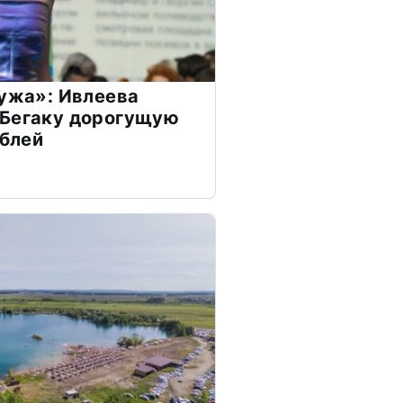
мужа»: Ивлеева
 Бегаку дорогущую
ублей