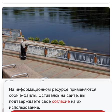
В Туре вода убывает, на других реках
области прибывает
На информационном ресурсе применяются
cookie-файлы. Оставаясь на сайте, вы
4 августа
0
подтверждаете свое
согласие
на их
использование.