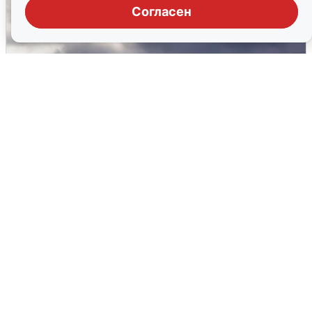
Согласен
Над ХМАО впервые сбили
беспилотники
3 августа
0