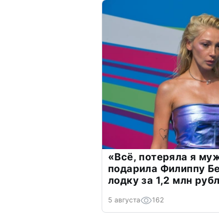
«Всё, потеряла я му
подарила Филиппу Б
лодку за 1,2 млн руб
5 августа
162