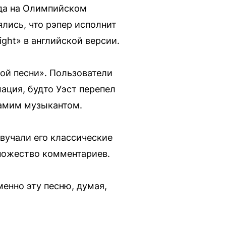
ода на Олимпийском
лись, что рэпер исполнит
ight» в английской версии.
той песни». Пользователи
ация, будто Уэст перепел
 самим музыкантом.
звучали его классические
ножество комментариев.
енно эту песню, думая,