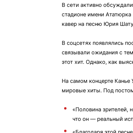
В сети активно обсуждали
стадионе имени Ататюрка 
кавер на песню Юрия Шатун
В соцсетях появлялись по
связывали ожидания с тем
этот хит. Однако, как выя
На самом концерте Канье У
мировые хиты. Под постом
«Половина зрителей, н
что он — реальный ис
«Благодаря этой песне 