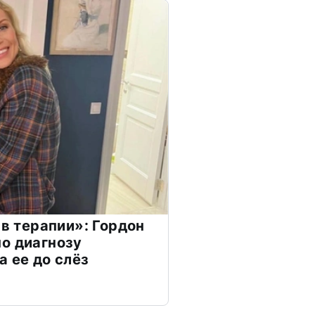
 в терапии»: Гордон
о диагнозу
а ее до слёз