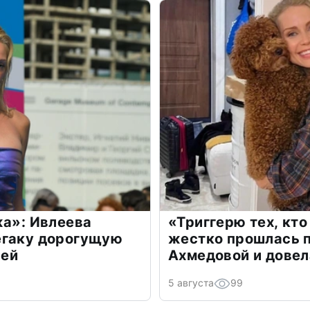
жа»: Ивлеева
«Триггерю тех, кто
егаку дорогущую
жестко прошлась п
лей
Ахмедовой и довел
5 августа
99