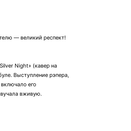
ателю — великий респект!
lver Night» (кавер на
буле. Выступление рэпера,
 включало его
звучала вживую.