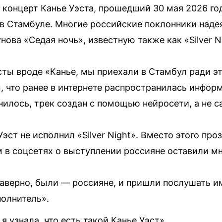
 концерт Канье Уэста, прошедший 30 мая 2026 г
в Стамбуле. Многие российские поклонники надея
ова «Седая ночь», известную также как «Silver N
сты вроде «Канье, мы приехали в Стамбул ради э
, что ранее в интернете распространилась информ
снилось, трек создан с помощью нейросети, а не
эст не исполнил «Silver Night». Вместо этого про
 в соцсетях о выступлении россияне оставили м
аверно, были — россияне, и пришли послушать им
полнитель».
я узнала, что есть такой Канье Уэст».