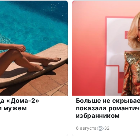
зда «Дома-2»
Больше не скрывае
м мужем
показала романти
избранником
6 августа
32