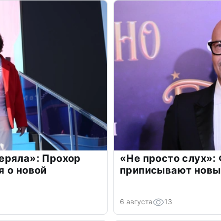
еряла»: Прохор
«Не просто слух»:
 о новой
приписывают новы
6 августа
13