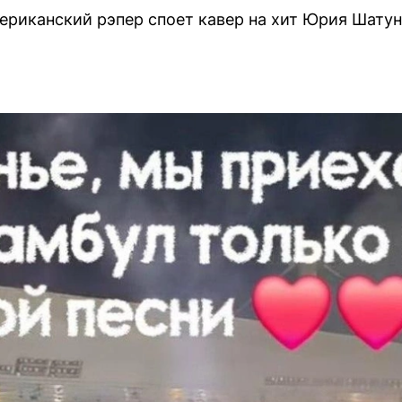
ериканский рэпер споет кавер на хит Юрия Шатуно