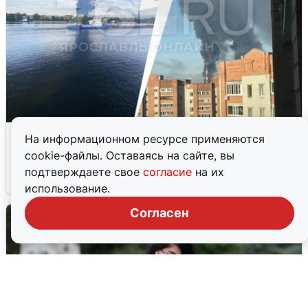
Ночная атака БПЛА на Ярославль:
На информационном ресурсе применяются
попадания и последствия
cookie-файлы. Оставаясь на сайте, вы
подтверждаете свое
согласие
на их
6 августа
0
использование.
Согласен