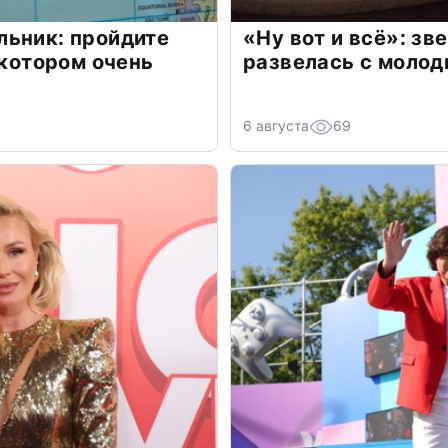
льник: пройдите
«Ну вот и всё»: з
 котором очень
развелась с моло
6 августа
69