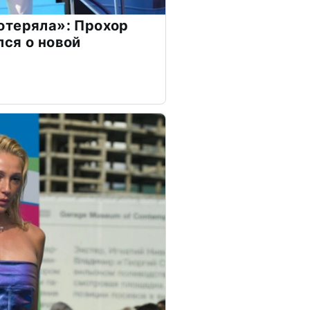
отеряла»: Прохор
ся о новой