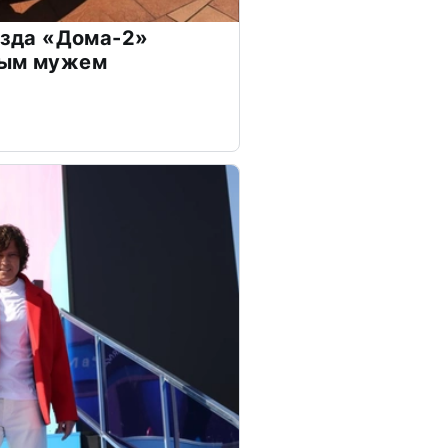
везда «Дома-2»
дым мужем