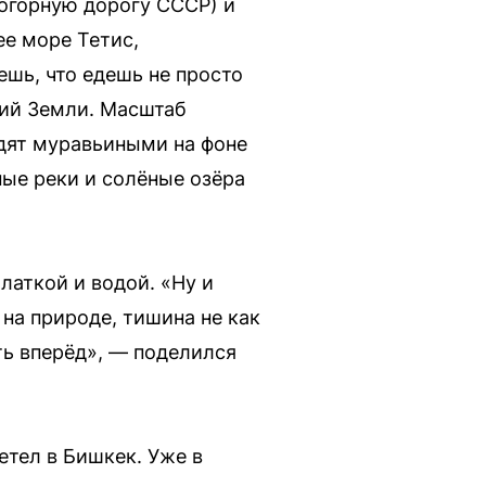
огорную дорогу СССР) и
ее море Тетис,
шь, что едешь не просто
рий Земли. Масштаб
ядят муравьиными на фоне
ные реки и солёные озёра
латкой и водой. «Ну и
 на природе, тишина не как
ть вперёд», — поделился
етел в Бишкек. Уже в