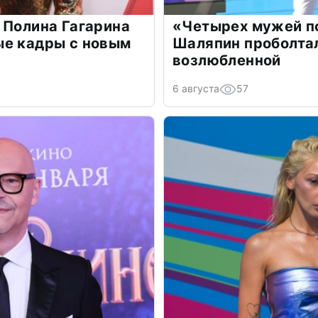
 Полина Гагарина
«Четырех мужей п
ые кадры с новым
Шаляпин проболтал
возлюбленной
6 августа
57