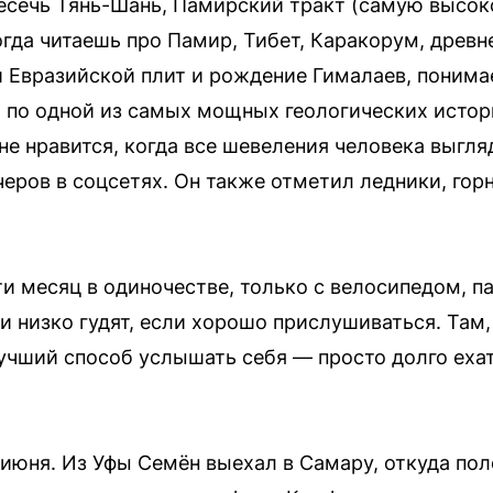
есечь Тянь-Шань, Памирский тракт (самую высок
гда читаешь про Памир, Тибет, Каракорум, древн
 Евразийской плит и рождение Гималаев, понимае
 по одной из самых мощных геологических исто
мне нравится, когда все шевеления человека выгл
черов в соцсетях. Он также отметил ледники, гор
и месяц в одиночестве, только с велосипедом, па
и низко гудят, если хорошо прислушиваться. Там,
 лучший способ услышать себя — просто долго еха
 июня. Из Уфы Семён выехал в Самару, откуда пол