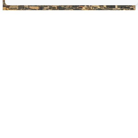
Москвичи услышали грохот в небе:
подробности
7 августа
0