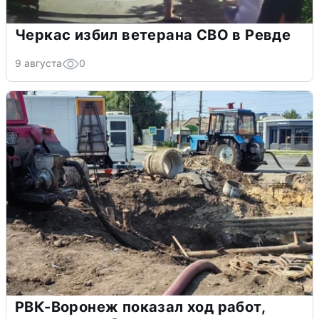
Черкас избил ветерана СВО в Ревде
9 августа
0
РВК-Воронеж показал ход работ,