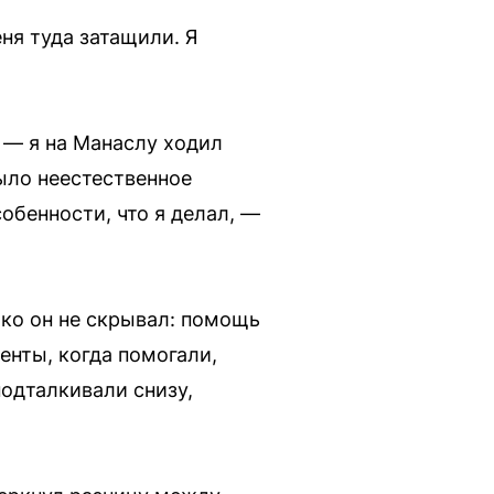
еня туда затащили. Я
 — я на Манаслу ходил
ыло неестественное
обенности, что я делал, —
ако он не скрывал: помощь
енты, когда помогали,
подталкивали снизу,