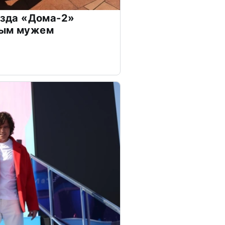
везда «Дома-2»
дым мужем