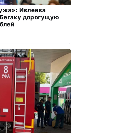
мужа»: Ивлеева
 Бегаку дорогущую
ублей