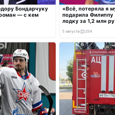
едору Бондарчуку
«Всё, потеряла я 
роман — с кем
подарила Филиппу
лодку за 1,2 млн р
5 августа
254