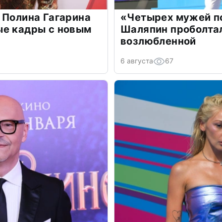
 Полина Гагарина
«Четырех мужей п
ые кадры с новым
Шаляпин проболтал
возлюбленной
6 августа
67