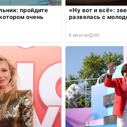
льник: пройдите
«Ну вот и всё»: з
 котором очень
развелась с моло
6 августа
90