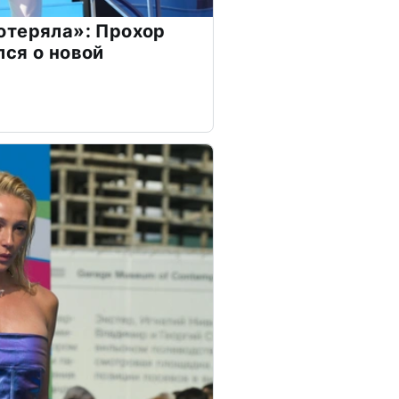
отеряла»: Прохор
ся о новой