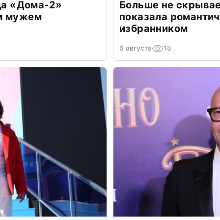
зда «Дома-2»
Больше не скрывае
м мужем
показала романти
избранником
6 августа
18