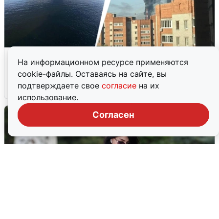
Ночная атака БПЛА на Ярославль:
На информационном ресурсе применяются
попадания и последствия
cookie-файлы. Оставаясь на сайте, вы
подтверждаете свое
согласие
на их
6 августа
0
использование.
Согласен