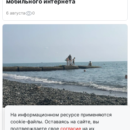
мобильного интернета
6 августа
0
Сирены в Сочи: новая угроза БПЛА
На информационном ресурсе применяются
cookie-файлы. Оставаясь на сайте, вы
6 августа
0
подтверждаете свое
согласие
на их