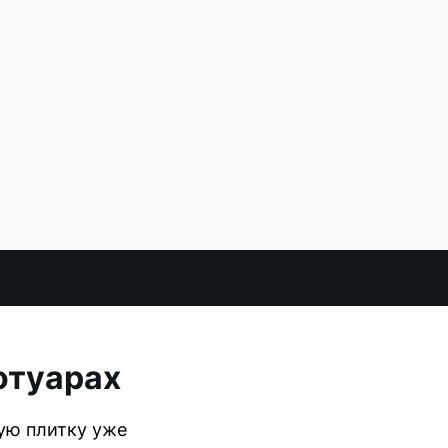
отуарах
ую плитку уже