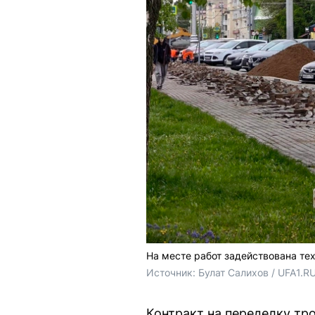
На месте работ задействована те
Источник: 
Булат Салихов / UFA1.R
Контракт на переделку тр