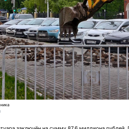
хника
U
отуара заключён на сумму 87,6 миллиона рублей.