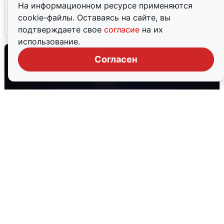
Сирены в Сочи: новая угроза БПЛА
На информационном ресурсе применяются
cookie-файлы. Оставаясь на сайте, вы
6 августа
0
подтверждаете свое
согласие
на их
использование.
Согласен
Взрывы в Воронеже после сигнала
тревоги