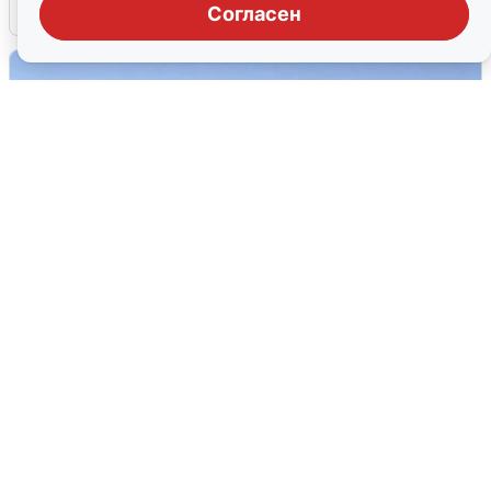
5 августа
0
Согласен
Пять машин столкнулись на
Дмитровском шоссе в Подмосковье
4 августа
0