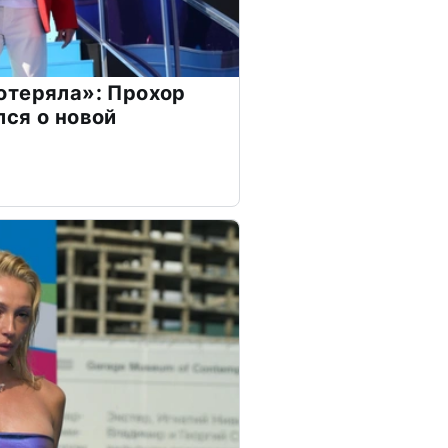
отеряла»: Прохор
ся о новой