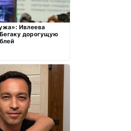
мужа»: Ивлеева
 Бегаку дорогущую
ублей