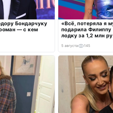
едору Бондарчуку
«Всё, потеряла я 
роман — с кем
подарила Филиппу
лодку за 1,2 млн р
5 августа
145