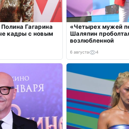
 Полина Гагарина
«Четырех мужей п
ые кадры с новым
Шаляпин проболтал
возлюбленной
6 августа
4