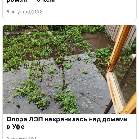
6 августа
102
Опора ЛЭП накренилась над домами
в Уфе
9 августа
1