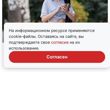
На информационном ресурсе применяются
cookie-файлы. Оставаясь на сайте, вы
подтверждаете свое
согласие
на их
Волгоградцы остались без
использование.
мобильного интернета
Согласен
6 августа
0