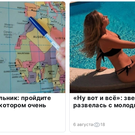
льник: пройдите
«Ну вот и всё»: з
 котором очень
развелась с моло
6 августа
18