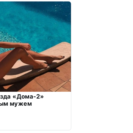
везда «Дома-2»
дым мужем