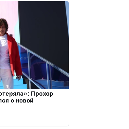
отеряла»: Прохор
ся о новой