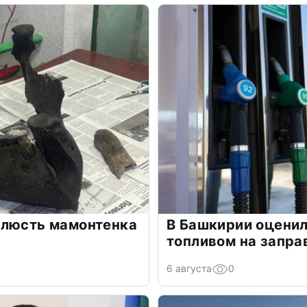
елюсть мамонтенка
В Башкирии оценил
топливом на запра
6 августа
0