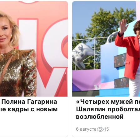
 Полина Гагарина
«Четырех мужей п
ые кадры с новым
Шаляпин проболтал
возлюбленной
6 августа
15