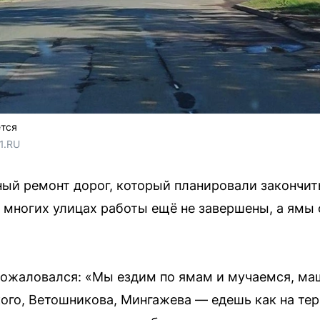
тся
1.RU
ый ремонт дорог, который планировали закончить
а многих улицах работы ещё не завершены, а ямы
ожаловался: «Мы ездим по ямам и мучаемся, маш
ого, Ветошникова, Мингажева — едешь как на терк