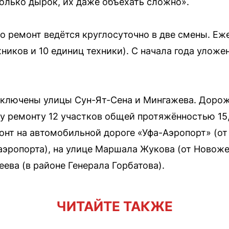
олько дырок, их даже объехать сложно».
о ремонт ведётся круглосуточно в две смены. Еж
ников и 10 единиц техники). С начала года уложе
 включены улицы Сун-Ят-Сена и Мингажева. Доро
у ремонту 12 участков общей протяжённостью 15,
онт на автомобильной дороге «Уфа-Аэропорт» (от
у аэропорта), на улице Маршала Жукова (от Новож
ева (в районе Генерала Горбатова).
ЧИТАЙТЕ ТАКЖЕ