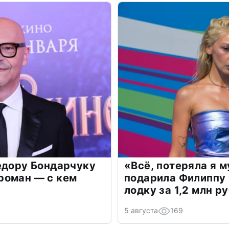
едору Бондарчуку
«Всё, потеряла я 
роман — с кем
подарила Филиппу
лодку за 1,2 млн р
5 августа
169