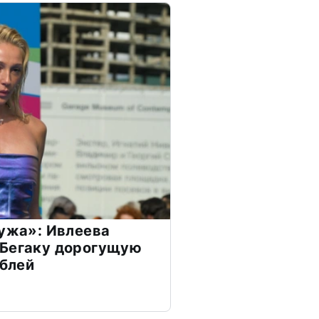
мужа»: Ивлеева
 Бегаку дорогущую
ублей