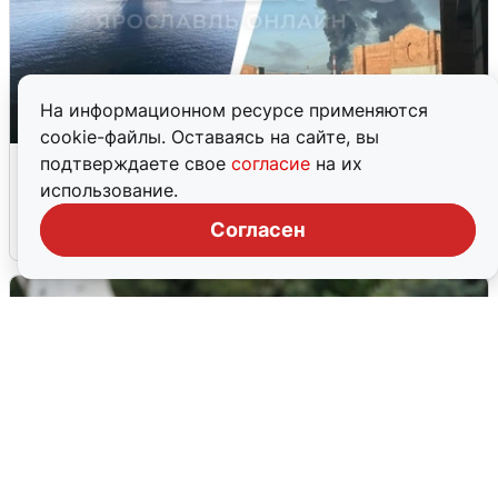
На информационном ресурсе применяются
cookie-файлы. Оставаясь на сайте, вы
Ночная атака БПЛА на Ярославль:
подтверждаете свое
согласие
на их
попадания и последствия
использование.
Согласен
6 августа
0