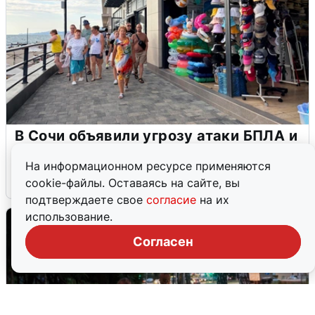
В Сочи объявили угрозу атаки БПЛА и
закрыли пляжи
На информационном ресурсе применяются
6 августа
0
cookie-файлы. Оставаясь на сайте, вы
подтверждаете свое
согласие
на их
использование.
Согласен