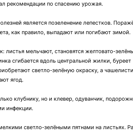
ал рекомендации по спасению урожая.
олезней является позеленение лепестков. Пораж
лета, как правило, выпадают или погибают зимой.
к: листья мельчают, становятся желтовато-зелё
инка сгибается вдоль центральной жилки, буреет
риобретают светло-зелёную окраску, а чашелисти
ают ягод.
лько клубнику, но и клевер, одуванчик, подорож
ми инфекции.
мелкими светло-зелёными пятнами на листьях. Р