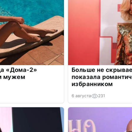
зда «Дома-2»
Больше не скрывае
м мужем
показала романти
избранником
6 августа
231