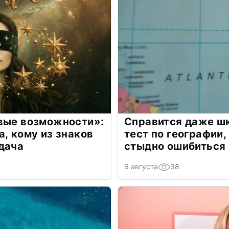
овые возможности»:
Справится даже шк
а, кому из знаков
тест по географии,
дача
стыдно ошибиться
6 августа
98