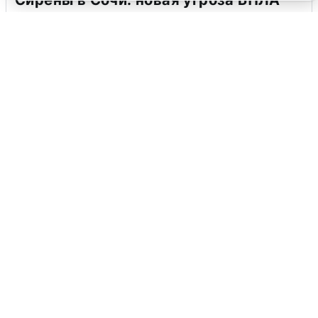
Сирены в Сочи: новая угроза БПЛА
6 августа
0
В Воронеже прогремели взрывы
после сигнала тревоги
5 августа
0