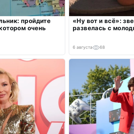
льник: пройдите
«Ну вот и всё»: з
 котором очень
развелась с моло
6 августа
68