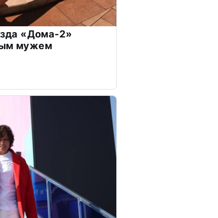
везда «Дома-2»
дым мужем