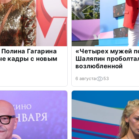
 Полина Гагарина
«Четырех мужей п
ые кадры с новым
Шаляпин проболтал
возлюбленной
6 августа
53