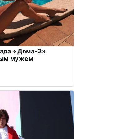
везда «Дома-2»
дым мужем