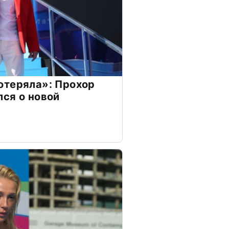
отеряла»: Прохор
ся о новой