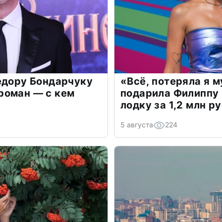
едору Бондарчуку
«Всё, потеряла я 
роман — с кем
подарила Филиппу
лодку за 1,2 млн р
5 августа
224