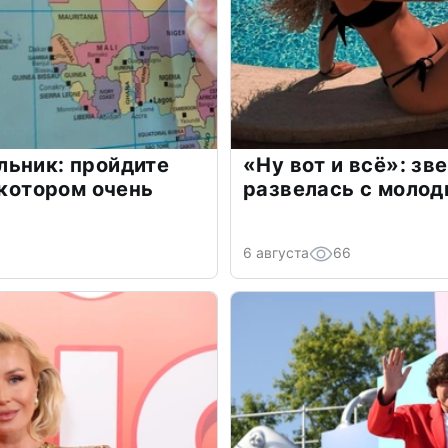
льник: пройдите
«Ну вот и всё»: з
 котором очень
развелась с моло
6 августа
66