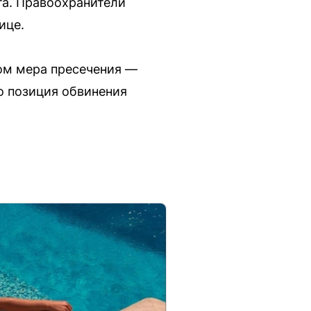
та. Правоохранители
ице.
дом мера пресечения —
о позиция обвинения