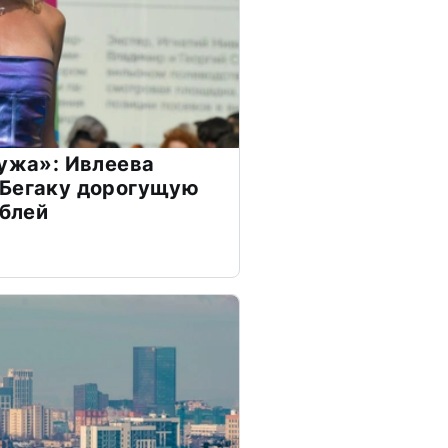
мужа»: Ивлеева
 Бегаку дорогущую
ублей