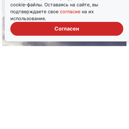
cookie-файлы. Оставаясь на сайте, вы
4 августа
0
подтверждаете свое
согласие
на их
использование.
Согласен
Над ХМАО впервые сбили
беспилотники
3 августа
0