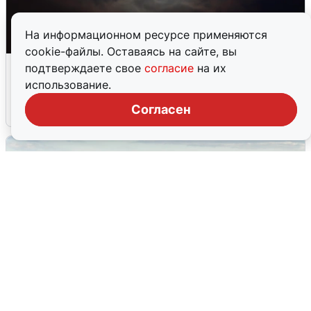
На информационном ресурсе применяются
cookie-файлы. Оставаясь на сайте, вы
Взрывы в Воронеже после сигнала
подтверждаете свое
согласие
на их
тревоги
использование.
Согласен
5 августа
0