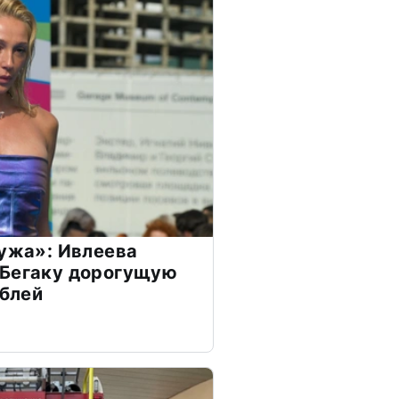
мужа»: Ивлеева
 Бегаку дорогущую
ублей