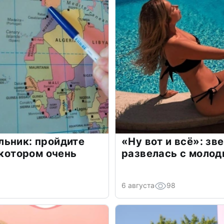
льник: пройдите
«Ну вот и всё»: з
 котором очень
развелась с моло
6 августа
98