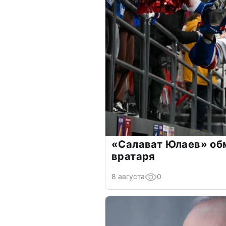
«Салават Юлаев» об
вратаря
8 августа
0