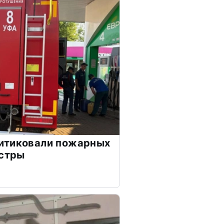
итиковали пожарных
истры