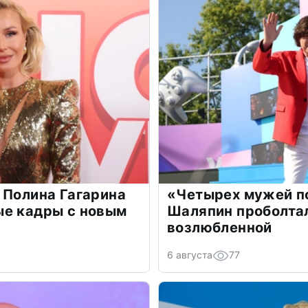
 Полина Гагарина
«Четырех мужей п
ые кадры с новым
Шаляпин проболтал
возлюбленной
6 августа
77