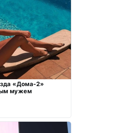
везда «Дома-2»
дым мужем