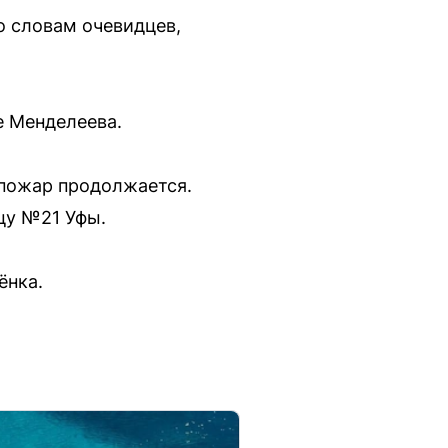
о словам очевидцев,
е Менделеева.
 пожар продолжается.
цу №21 Уфы.
ёнка.