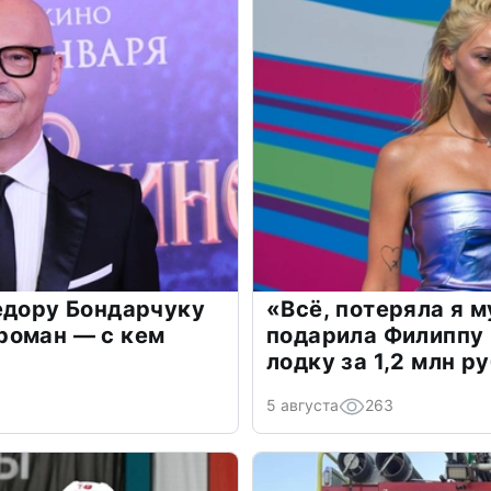
едору Бондарчуку
«Всё, потеряла я 
роман — с кем
подарила Филиппу
лодку за 1,2 млн р
5 августа
263