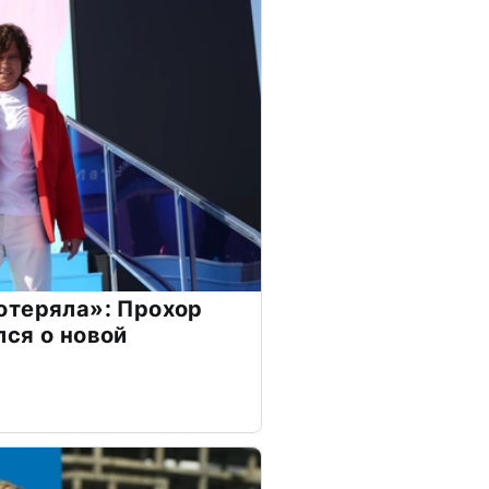
отеряла»: Прохор
ся о новой