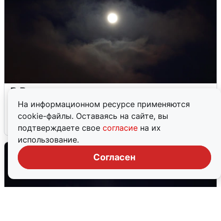
В Воронеже прогремели взрывы
после сигнала тревоги
На информационном ресурсе применяются
cookie-файлы. Оставаясь на сайте, вы
5 августа
0
подтверждаете свое
согласие
на их
использование.
Согласен