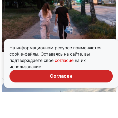
На информационном ресурсе применяются
cookie-файлы. Оставаясь на сайте, вы
Опубликована карта отключений
подтверждаете свое
согласие
на их
воды в Воронеже
использование.
6 августа
0
Согласен