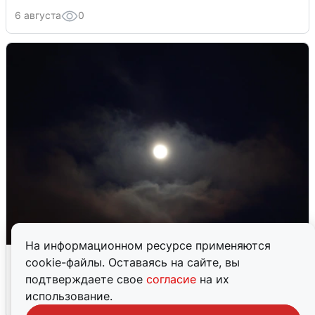
6 августа
0
На информационном ресурсе применяются
В Воронеже прогремели взрывы
cookie-файлы. Оставаясь на сайте, вы
после сигнала тревоги
подтверждаете свое
согласие
на их
использование.
5 августа
0