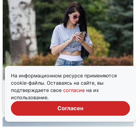
На информационном ресурсе применяются
cookie-файлы. Оставаясь на сайте, вы
Волгоградцы остались без
подтверждаете свое
согласие
на их
мобильного интернета
использование.
6 августа
0
Согласен