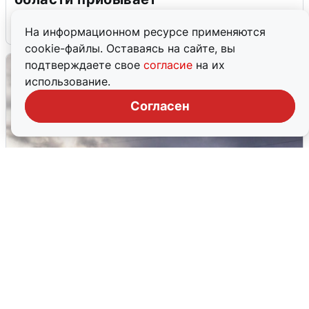
4 августа
0
На информационном ресурсе применяются
cookie-файлы. Оставаясь на сайте, вы
подтверждаете свое
согласие
на их
использование.
Согласен
Над ХМАО впервые сбили
беспилотники
3 августа
0