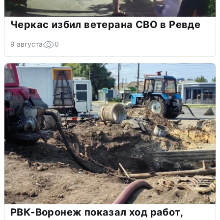
Черкас избил ветерана СВО в Ревде
9 августа
0
РВК-Воронеж показал ход работ,