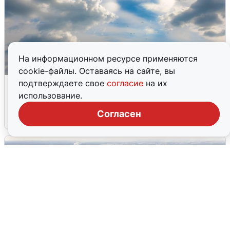
На информационном ресурсе применяются
cookie-файлы. Оставаясь на сайте, вы
МЧС ответило на сообщения о
подтверждаете свое
согласие
на их
грохоте в Москве
использование.
Согласен
7 августа
0