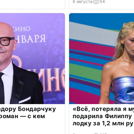
6 августа
54
едору Бондарчуку
«Всё, потеряла я 
роман — с кем
подарила Филиппу
лодку за 1,2 млн р