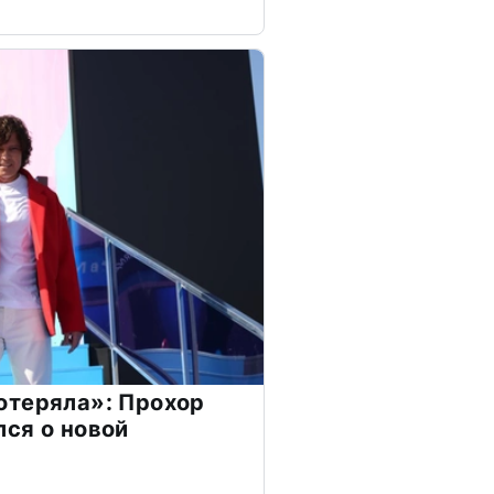
отеряла»: Прохор
ся о новой