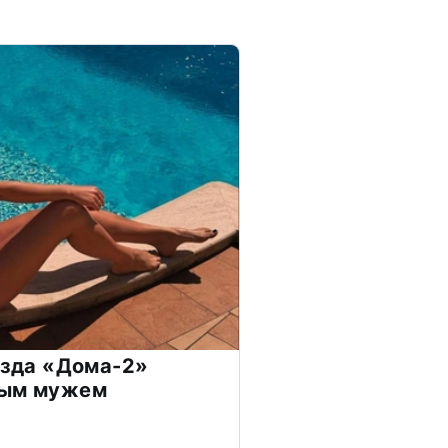
везда «Дома-2»
дым мужем