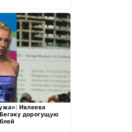
мужа»: Ивлеева
 Бегаку дорогущую
ублей