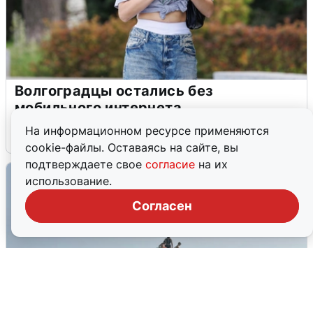
Волгоградцы остались без
мобильного интернета
На информационном ресурсе применяются
6 августа
0
cookie-файлы. Оставаясь на сайте, вы
подтверждаете свое
согласие
на их
использование.
Согласен