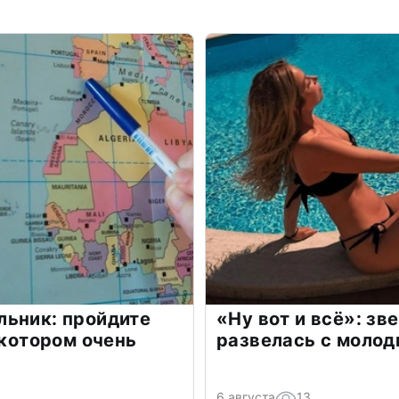
льник: пройдите
«Ну вот и всё»: з
 котором очень
развелась с моло
6 августа
13