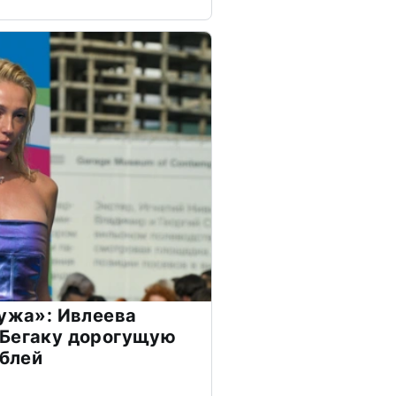
мужа»: Ивлеева
 Бегаку дорогущую
ублей