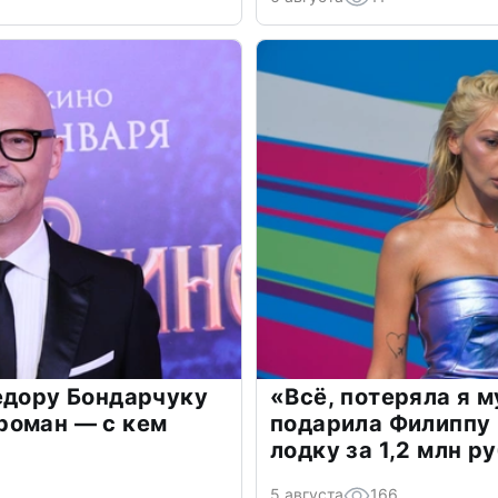
едору Бондарчуку
«Всё, потеряла я 
роман — с кем
подарила Филиппу
лодку за 1,2 млн р
5 августа
166