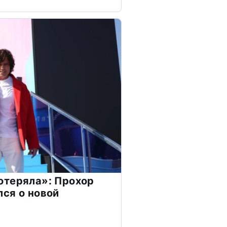
отеряла»: Прохор
ся о новой