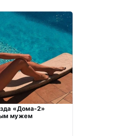
везда «Дома-2»
дым мужем