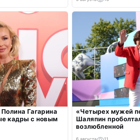
 Полина Гагарина
«Четырех мужей п
ые кадры с новым
Шаляпин проболтал
возлюбленной
6 августа
11