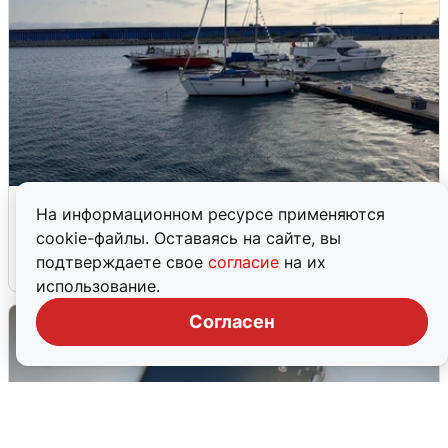
В Сочи сняли угрозу атаки БПЛА,
На информационном ресурсе применяются
аэропорт закрыт
cookie-файлы. Оставаясь на сайте, вы
подтверждаете свое
согласие
на их
6 августа
0
использование.
Согласен