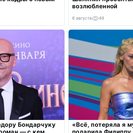
возлюбленной
6 августа
49
едору Бондарчуку
«Всё, потеряла я 
роман — с кем
подарила Филиппу