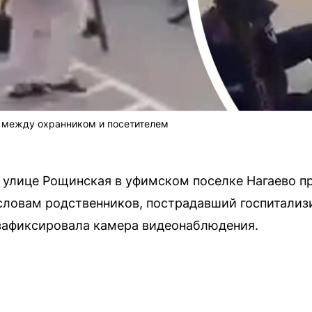
ы между охранником и посетителем
а улице Рощинская в уфимском поселке Нагаево п
словам родственников, пострадавший госпитализ
 зафиксировала камера видеонаблюдения.