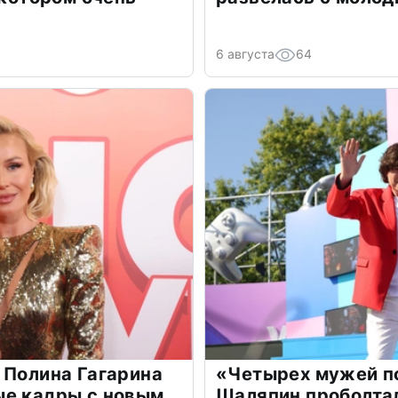
6 августа
64
 Полина Гагарина
«Четырех мужей п
ые кадры с новым
Шаляпин проболтал