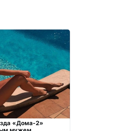
везда «Дома-2»
дым мужем