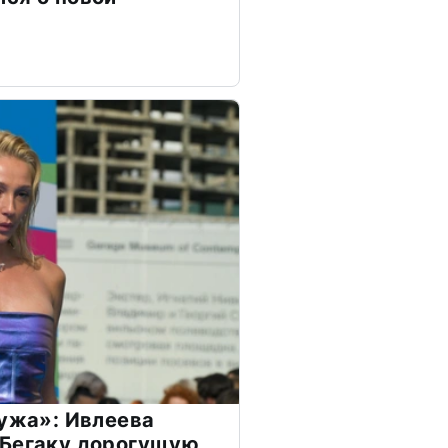
мужа»: Ивлеева
 Бегаку дорогущую