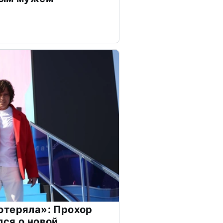
отеряла»: Прохор
ся о новой