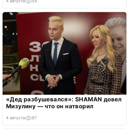
4 августа
59
«Дед разбушевался»: SHAMAN довел
Мизулину — что он натворил
4 августа
87