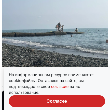
Сирены в Сочи: новая угроза БПЛА
На информационном ресурсе применяются
cookie-файлы. Оставаясь на сайте, вы
6 августа
0
подтверждаете свое
согласие
на их
использование.
Согласен