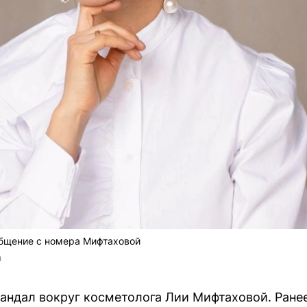
общение с номера Мифтаховой
m
кандал вокруг косметолога Лии Мифтаховой. Ране