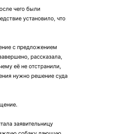
осле чего были
едствие установило, что
ение с предложением
завершено, рассказала,
чему её не отстранили,
нения нужно решение суда
щение.
итала заявительницу
а каждую собаку лающую