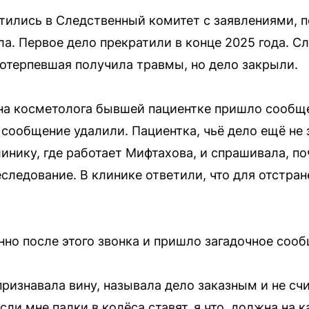
ились в Следственный комитет с заявлениями, п
а. Первое дело прекратили в конце 2025 года. Сл
отерпевшая получила травмы, но дело закрыли.
она косметолога бывшей пациентке пришло сообщ
 сообщение удалили. Пациентка, чьё дело ещё не 
клинику, где работает Мифтахова, и спрашивала, по
еследование. В клинике ответили, что для отстра
нно после этого звонка и пришло загадочное сооб
признавала вину, называла дело заказным и не сч
Если мне палки в колёса ставят, я что, должна н