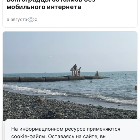
мобильного интернета
6 августа
0
Сирены в Сочи: новая угроза БПЛА
На информационном ресурсе применяются
cookie-файлы. Оставаясь на сайте, вы
6 августа
0