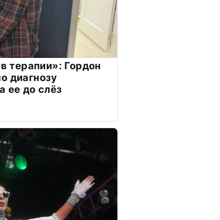
 в терапии»: Гордон
о диагнозу
а ее до слёз