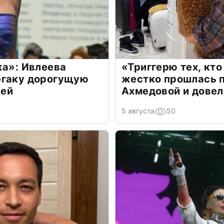
жа»: Ивлеева
«Триггерю тех, кто
егаку дорогущую
жестко прошлась п
лей
Ахмедовой и довел
5 августа
50