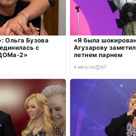
: Ольга Бузова
«Я была шокирова
оединилась с
Агузарову заметил
«ДОМа-2»
летнем парнем
4 августа
67