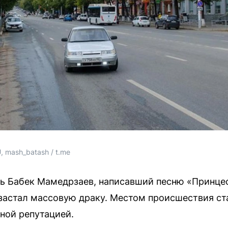
, mash_batash / t.me
ь Бабек Мамедрзаев, написавший песню «Принцес
и застал массовую драку. Местом происшествия с
ной репутацией.