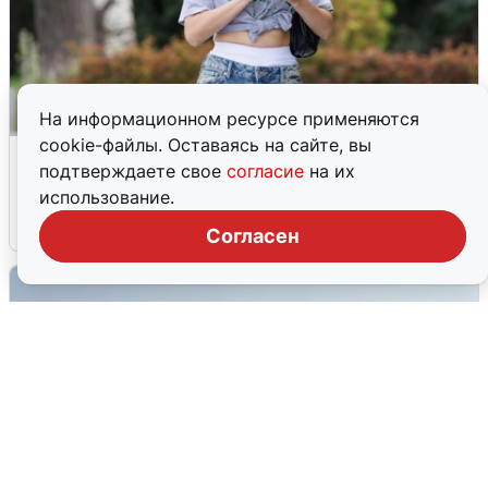
На информационном ресурсе применяются
cookie-файлы. Оставаясь на сайте, вы
Волгоградцы остались без
подтверждаете свое
согласие
на их
мобильного интернета
использование.
6 августа
0
Согласен