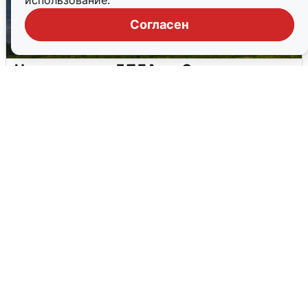
использование.
Согласен
Ночная атака БПЛА на Самарскую
область: хронология
8 августа
0