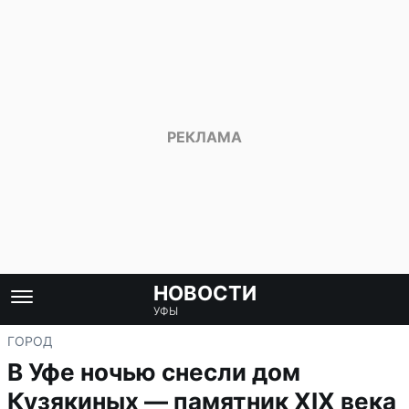
НОВОСТИ
УФЫ
ГОРОД
В Уфе ночью снесли дом
Кузякиных — памятник XIX века