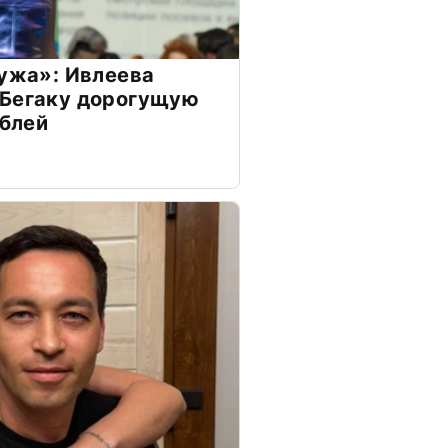
мужа»: Ивлеева
 Бегаку дорогущую
ублей