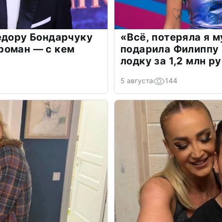
едору Бондарчуку
«Всё, потеряла я 
роман — с кем
подарила Филиппу
лодку за 1,2 млн р
5 августа
144