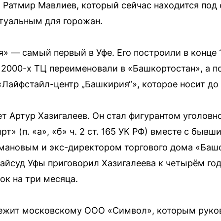
ы Ратмир Мавлиев, который сейчас находится под
ктуальным для горожан.
 — самый первый в Уфе. Его построили в конце 1
 2000-х ТЦ переименовали в «Башкортостан», а п
«Лайфстайл-центр „Башкирия“», которое носит до 
т Артур Хазигалеев. Он стал фигурантом уголовн
» (п. «а», «б» ч. 2 ст. 165 УК РФ) вместе с быв
мановым и экс-директором торгового дома «Баш
айсуд Уфы приговорил Хазигалеева к четырём го
ок на три месяца.
ежит московскому ООО «Символ», которым руков