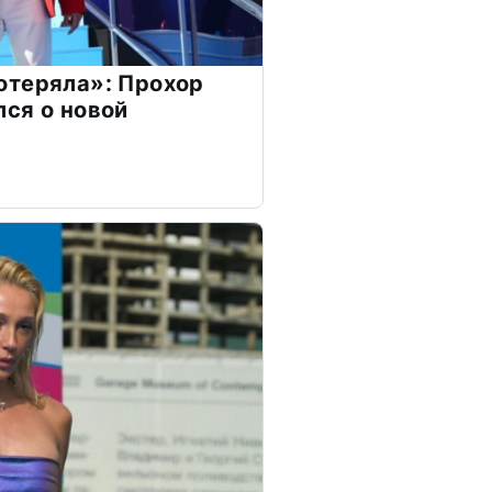
отеряла»: Прохор
ся о новой