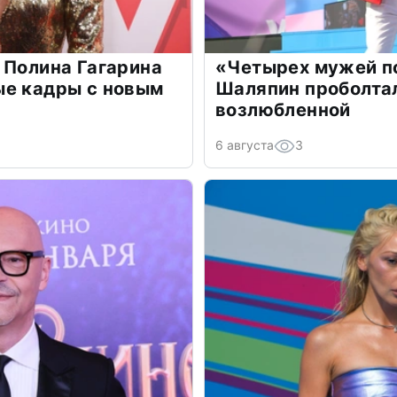
 Полина Гагарина
«Четырех мужей п
ые кадры с новым
Шаляпин проболтал
возлюбленной
6 августа
3