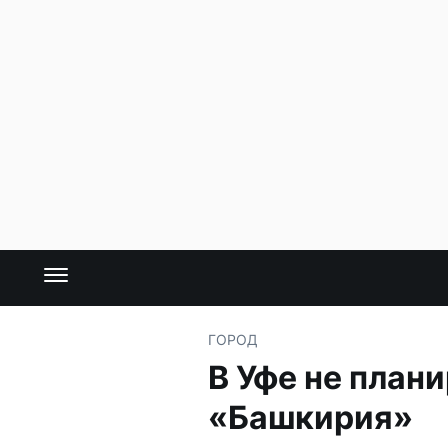
ГОРОД
В Уфе не план
«Башкирия»