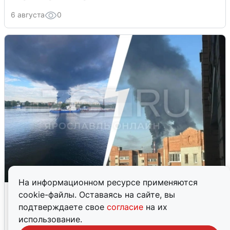
6 августа
0
На информационном ресурсе применяются
Ночная атака БПЛА на Ярославль:
cookie-файлы. Оставаясь на сайте, вы
попадания и последствия
подтверждаете свое
согласие
на их
использование.
6 августа
0