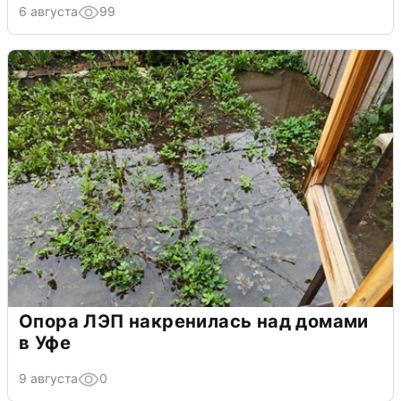
6 августа
99
Опора ЛЭП накренилась над домами
в Уфе
9 августа
0